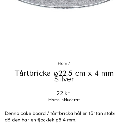
Hem
/
Tårtbricka ø22,5 cm x 4 mm
Silver
Ordinarie
22 kr
pris
Moms inkluderat
Denna cake board / tårtbricka håller tårtan stabil
då den har en tjocklek på 4 mm.