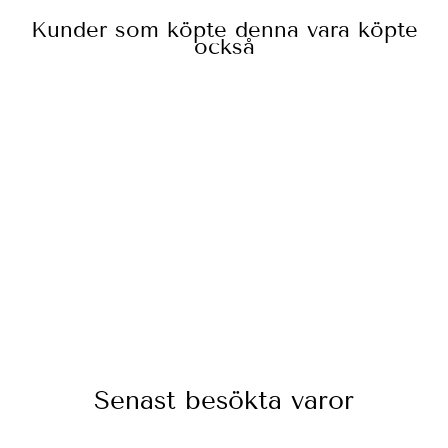
Kunder som köpte denna vara köpte
också
Slutsåld
TÅRTBRICKA
Ø22,5 CM X 4
MM SILVER
22 kr
Senast besökta varor