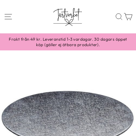
Skippa
till
SIDNAVIGERING
SÖ
content
Frakt från 49 kr. Leveranstid 1-3 vardagar. 30 dagars öppet
köp (gäller ej ätbara produkter).