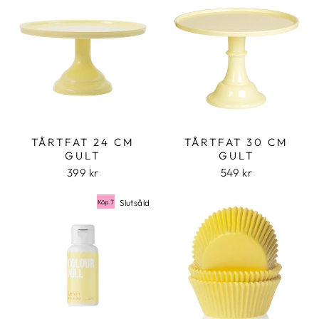
TÅRTFAT 24 CM
TÅRTFAT 30 CM
GULT
GULT
399 kr
549 kr
Slutsåld
Köp 7 betala för 6
Köp 7 betala för 6