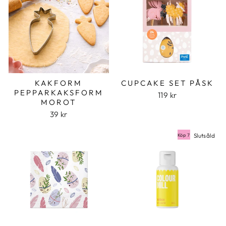
KAKFORM
CUPCAKE SET PÅSK
PEPPARKAKSFORM
119 kr
MOROT
39 kr
Slutsåld
Köp 7 betala för 6
Köp 7 betala för 6