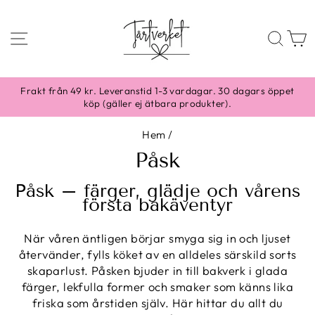
Skippa
till
SIDNAVIGERING
SÖ
content
Frakt från 49 kr. Leveranstid 1-3 vardagar. 30 dagars öppet
köp (gäller ej ätbara produkter).
Hem
/
Påsk
Påsk – färger, glädje och vårens
första bakäventyr
När våren äntligen börjar smyga sig in och ljuset
återvänder, fylls köket av en alldeles särskild sorts
skaparlust. Påsken bjuder in till bakverk i glada
färger, lekfulla former och smaker som känns lika
friska som årstiden själv. Här hittar du allt du