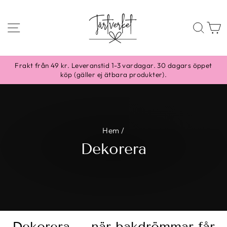
Skippa
till
SIDNAVIGERING
SÖ
content
Frakt från 49 kr. Leveranstid 1-3 vardagar. 30 dagars öppet
köp (gäller ej ätbara produkter).
Hem
/
Dekorera
Dekorera – när bakdrömmar får