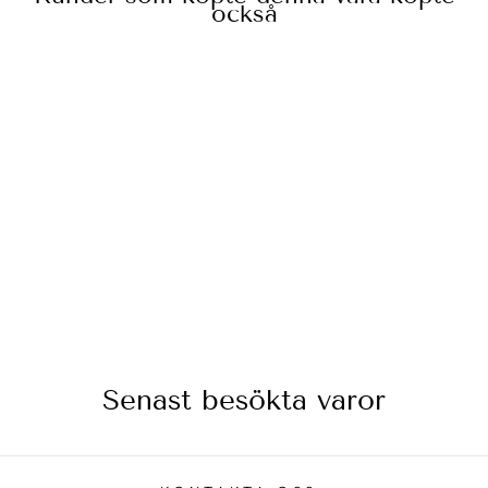
också
ROSOR RÖDA
ÄTBAR
DEKORATION
49 kr
Senast besökta varor