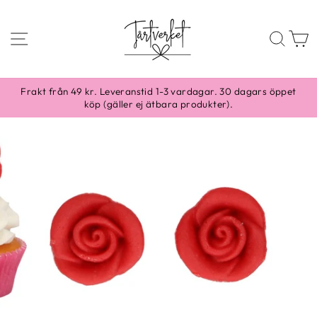
Skippa
till
SIDNAVIGERING
SÖ
content
Frakt från 49 kr. Leveranstid 1-3 vardagar. 30 dagars öppet
köp (gäller ej ätbara produkter).