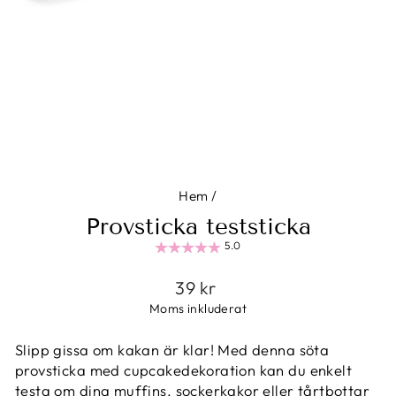
Hem
/
Provsticka teststicka
5.0
Ordinarie
39 kr
pris
Moms inkluderat
Slipp gissa om kakan är klar! Med denna söta
provsticka med cupcakedekoration kan du enkelt
testa om dina muffins, sockerkakor eller tårtbottar