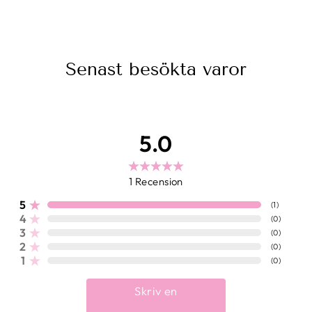
39 kr
Senast besökta varor
5.0
1
Recension
5
(
1
)
4
(
0
)
3
(
0
)
2
(
0
)
1
(
0
)
Skriv en